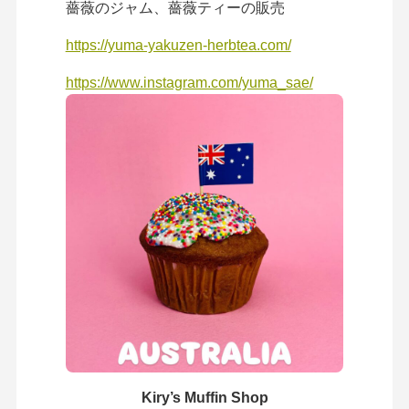
薔薇のジャム、薔薇ティーの販売
https://yuma-yakuzen-herbtea.com/
https://www.instagram.com/yuma_sae/
Kiry’s Muffin Shop