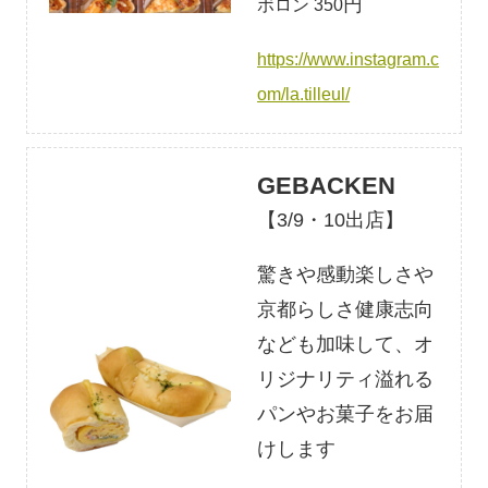
円
ボロン 350
https://www.instagram.c
om/la.tilleul/
GEBACKEN
【3/9・10出店】
驚きや感動楽しさや
京都らしさ健康志向
なども加味して、オ
リジナリティ溢れる
パンやお菓子をお届
けします