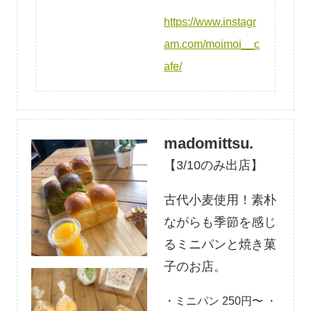
https://www.instagr
am.com/moimoi__c
afe/
madomittsu.
【3/10のみ出店】
古代小麦使用！素朴
ながらも季節を感じ
るミニパンと焼き菓
子のお店。
・ミニパン 250円〜 ・