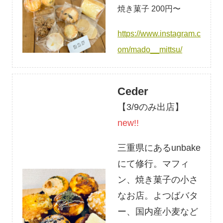
焼き菓子 200円〜
h
ttps://www.instagram.c
om/mado__mittsu/
Ceder
【3/9のみ出店】
new!!
三重県にあるunbake
にて修行。マフィ
ン、焼き菓子の小さ
なお店。よつばバタ
ー、国内産小麦など